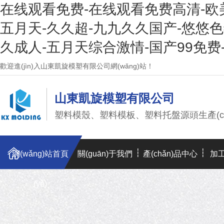
在线观看免费-在线观看免费高清-欧
五月天-久久超-九九久久国产-悠悠色
久成人-五月天综合激情-国产99免费
歡迎進(jìn)入山東凱旋模塑有限公司網(wǎng)站！
山東凱旋模塑有限公司
塑料模殼、塑料模板、塑料托盤源頭生產(ch
網(wǎng)站首頁
關(guān)于我們
產(chǎn)品中心
加工
(yè)