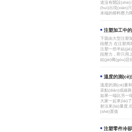
道沒有開設(shè
(huì)出現(x
末端的熔料壓力降
注塑加工中的
下面由大型注塑加
段壓力 在注塑周
注塑一些半結(jié
段壓力，即只用上段
結(jié)構(gòu
溫度的測(c
溫度的測(cè)量和
采點(diǎn)或
如果一端比另一端熱
大家一起來(lá
射法來(lái)量度
(shè)置值
注塑零件冷卻時(