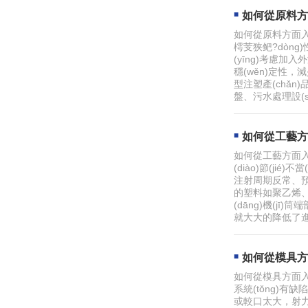
如何從原料方
如何從原料方面入
樗芰狭鲃?dòn
(yīng)考慮加入
穩(wěn)定性
型注塑產(chǎn
盤、污水處理設(s
如何從工藝方
如何從工藝方面入
(diào)節(ji
注射周期反常、預(
的塑料如聚乙烯、聚丙
(dāng)機(jī)
就大大的降低了進
如何從模具方
如何從模具方面入
系統(tǒng)有
或較口太大，射力