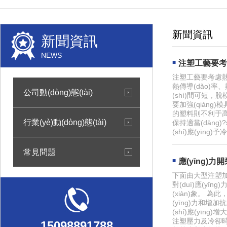
新聞資訊
新聞資訊
NEWS
注塑工藝要考
注塑工藝要考慮熱
熱傳導(dǎo)率
公司動(dòng)態(tài)
(shí)間可短
要加強(qián
的塑料則不利于高速
行業(yè)動(dòng)態(tài)
保持適當(dāng
(shí)應(yī
常見問題
應(yīng)
下面由大型注塑加工
對(duì)應(yī
(xiàn)象。 
(yīng)力和增加
(shí)應(yīng
注塑壓力及冷卻時(
15098891788