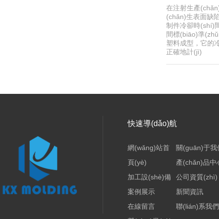
在注射生產(chǎ
(chǎn)生表面
制件冷卻時(shí
間標(biāo)準
塑料成型，它的冷
正確地計(jì)
快速導(dǎo)航
網(wǎng)站首
關(guān)于
頁(yè)
產(chǎn)品中
加工設(shè)備
公司資質(zhì)
案例展示
新聞資訊
在線留言
聯(lián)系我們