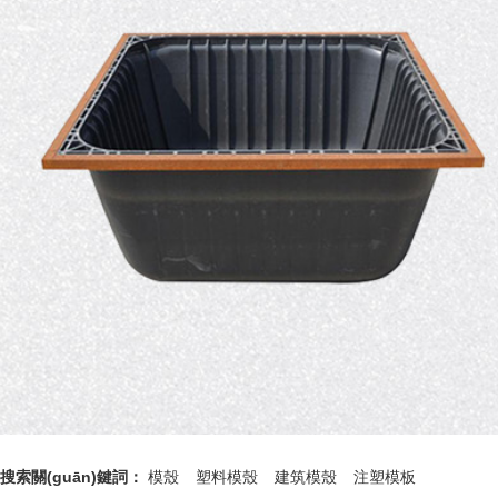
搜索關(guān)鍵詞：
模殼
塑料模殼
建筑模殼
注塑模板