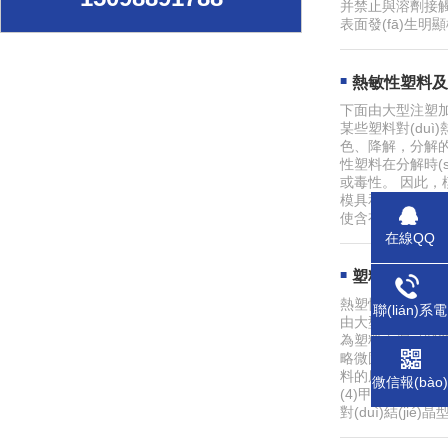
并禁止與溶劑接觸。
表面發(fā)生
熱敏性塑料及
下面由大型注塑加
某些塑料對(duì)
色、降解，分解的
性塑料在分解時(s
或毒性。 因此，模具
模具和料筒應(yī
使含有少量水分，但
在線QQ
塑料的結(jié
熱塑性塑料按其冷凝時
聯(lián)系電
由大型塑料注塑加工
話
為塑料由熔融狀態(t
略微固定的位置，并
料的厚壁塑件的透明
微信報(bào)
(4)甲基戍烯為結(
價(jià)
對(duì)結(ji