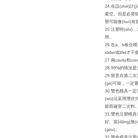
24.在設(shè)計
避空。但是必需慎
塑可能會(huì)有
25.注塑時(shí
用。
26.在a、b板合模
slider或lifet才干
27.兩cavity
28.99%的情況
29.留意在第二次注
(gè)可能，一
30.雙色模具一定要
(wú)法采用潛伏式
留而碰穿二次料
31.雙色注塑模具
好。當(dāng)無(
(gòu)。
32.雙色模具注