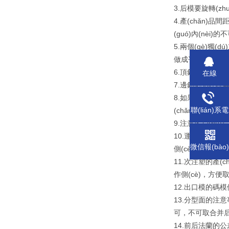
3.后模要旋轉(zh
4.產(chǎn)品
(guó)內(nèi)的
5.兩個(gè)獨(
做成平移關(guān
6.頂針板只能用彈簧
在線
(xiàn)QQ
7.邊鎖必須在模具中
8.如果進(jìn)
聯(lián)系電
(chǎn)雙色注塑
話(huà)
9.注意客戶(hù
10.運(yùn)水
微信報(bào)
側(cè)，因?yà
價(jià)
11.次注塑的產(c
作側(cè)，方便取
12.出口模的碼模位
13.分型面的注意
可，不可取合并后的
14.前后法蘭的公差