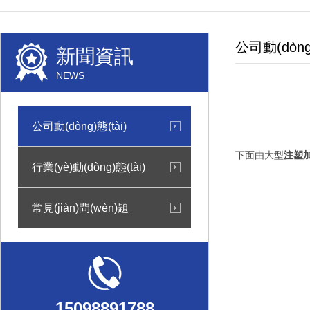
公司動(dòng)
新聞資訊
NEWS
公司動(dòng)態(tài)
下面由大型
注塑
行業(yè)動(dòng)態(tài)
常見(jiàn)問(wèn)題
15098891788