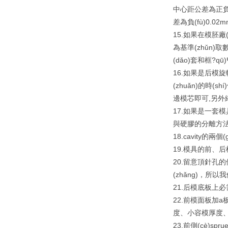
中心距公差為正負(
差為負(fù)0.02
15.如果在模胚廠(
為基準(zhǔn)
(dǎo)套和框?q
16.如果是后模旋轉
(zhuǎn)的時(
邊模芯即可,另外
17.如果是一套模
與硬膠的分離方
18.cavity的
19.模具的前、后模
20.留意頂針孔的
(zhǎng)，所以
21.后模底板上必需設
22.前模面板加a板
度、小容模厚度
23.前側(cè)