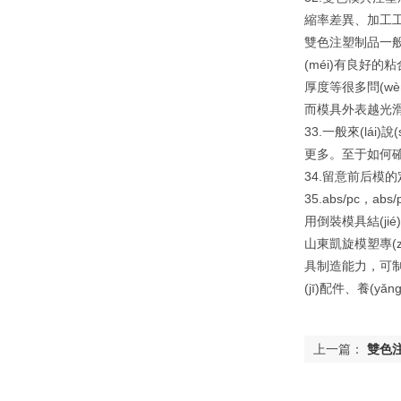
縮率差異、加工工
雙色注塑制品一般以
(méi)有良好的
厚度等很多問(w
而模具外表越光滑
33.一般來(lá
更多。至于如何確
34.留意前后模
35.abs/pc，
用倒裝模具結(jié)
山東凱旋模塑專(
具制造能力，可制造汽
(jī)配件、養(yǎ
上一篇：
雙色注