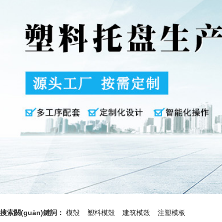
搜索關(guān)鍵詞：
模殼
塑料模殼
建筑模殼
注塑模板