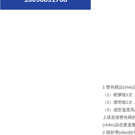
1.雙色模設(shè)
（1）硬膠做1次
（2）透明做1次
（3）成型溫度高
上述是做雙色模的
(chǎn)品也要
2.模胚導(dǎo)柱